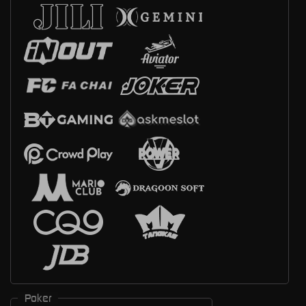
Poker