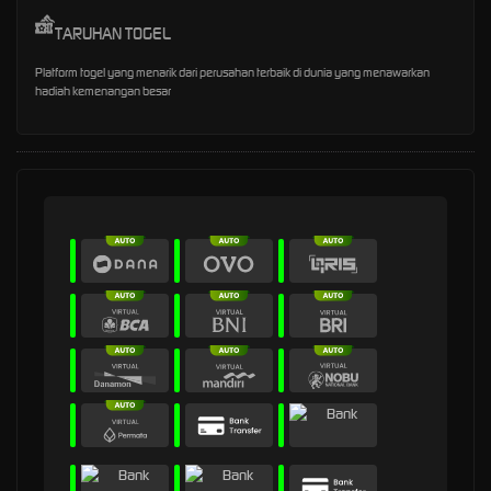
TARUHAN TOGEL
Platform togel yang menarik dari perusahan terbaik di dunia yang menawarkan
hadiah kemenangan besar