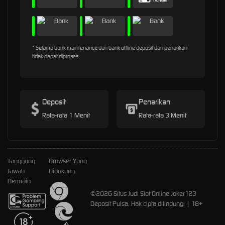
* Selama bank maintenance dan bank offline deposit dan penarikan
tidak dapat diproses
Deposit
Penarikan
Rata-rata 1 Menit
Rata-rata 3 Menit
Tanggung
Browser Yang
Jawab
Didukung
Bermain
©2026 Situs Judi Slot Online Joker123
Deposit Pulsa. Hak cipta dilindungi | 18+