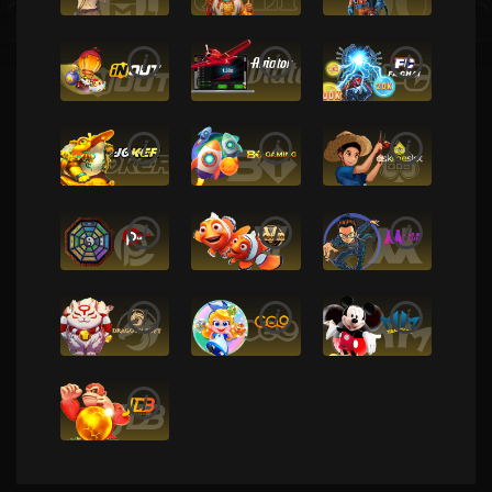
i
i
i
i
i
i
i
i
i
i
i
i
i