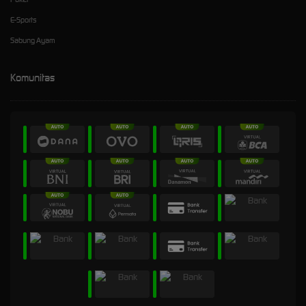
E-Sports
Sabung Ayam
Komunitas